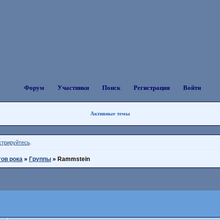
Форум
Участники
Поиск
Регистрация
Войти
Активные темы
стрируйтесь
.
тов рока
»
Группы
»
Rammstein