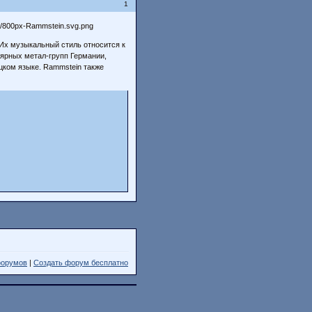
1
 Их музыкальный стиль относится к
лярных метал-групп Германии,
цком языке. Rammstein также
форумов
|
Создать форум бесплатно