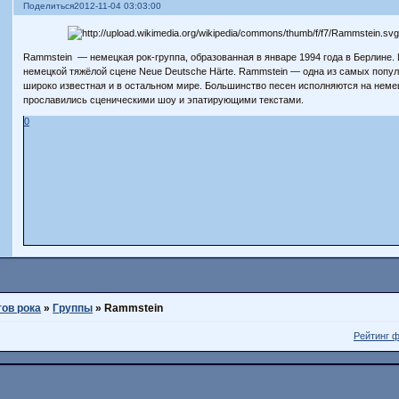
Поделиться
2012-11-04 03:03:00
Rammstein — немецкая рок-группа, образованная в январе 1994 года в Берлине.
немецкой тяжёлой сцене Neue Deutsche Härte. Rammstein — одна из самых попу
широко известная и в остальном мире. Большинство песен исполняются на неме
прославились сценическими шоу и эпатирующими текстами.
0
тов рока
»
Группы
»
Rammstein
Рейтинг 