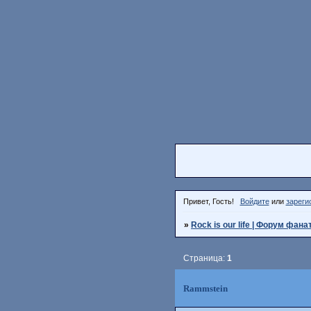
Привет, Гость!
Войдите
или
зареги
»
Rock is our life | Форум фана
Страница:
1
Rammstein