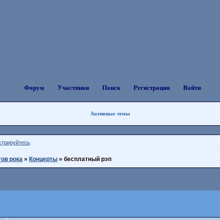
Форум
Участники
Поиск
Регистрация
Войти
Активные темы
стрируйтесь
.
тов рока
»
Концерты
»
бесплатный рэп