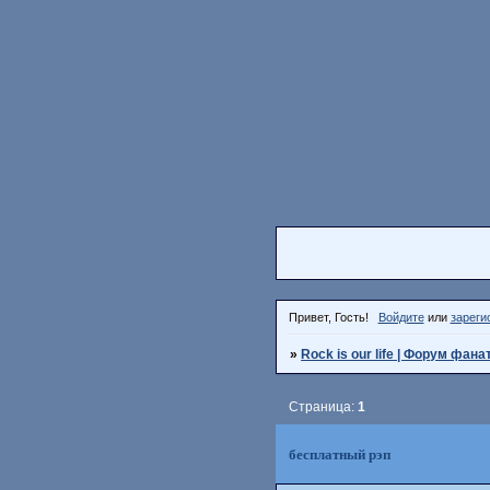
Привет, Гость!
Войдите
или
зареги
»
Rock is our life | Форум фана
Страница:
1
бесплатный рэп