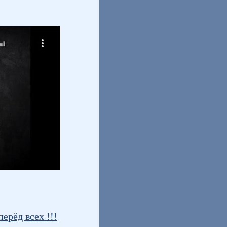
ерёд всех !!!