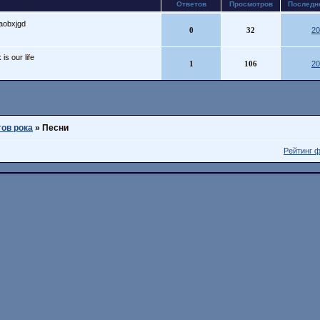
Ответов
Просмотров
Последн
aobxjgd
0
32
20
 is our life
1
106
20
тов рока
»
Песни
Рейтинг 