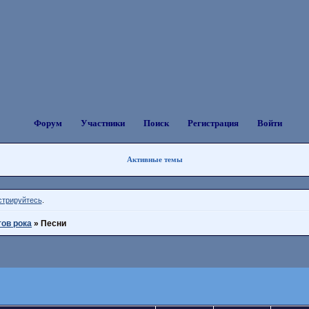
Форум
Участники
Поиск
Регистрация
Войти
Активные темы
стрируйтесь
.
тов рока
»
Песни