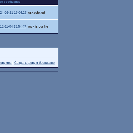
ее сообщение
24-02-21 18:04:27
cskaobxjgd
12-11-04 13:54:47
rock is our life
форумов
|
Создать форум бесплатно