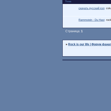
Тема
скачать русский рэп
csk
Rammstein - Du Hast
rock
Страница:
1
»
Rock is our life | Форум фана