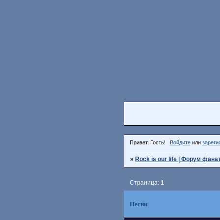
Привет, Гость!
Войдите
или
зареги
»
Rock is our life | Форум фана
Страница:
1
Песни