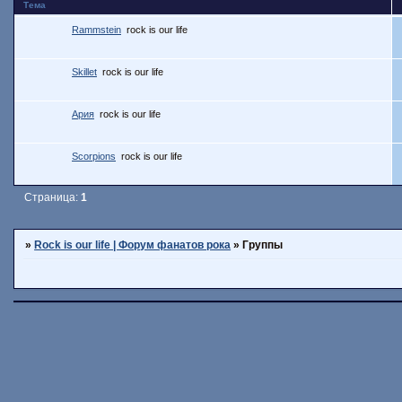
Тема
Rammstein
rock is our life
Skillet
rock is our life
Ария
rock is our life
Scorpions
rock is our life
Страница:
1
»
Rock is our life | Форум фанатов рока
»
Группы