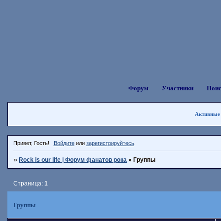
Форум
Участники
Пои
Активные
Привет, Гость!
Войдите
или
зарегистрируйтесь
.
»
Rock is our life | Форум фанатов рока
»
Группы
Страница:
1
Группы